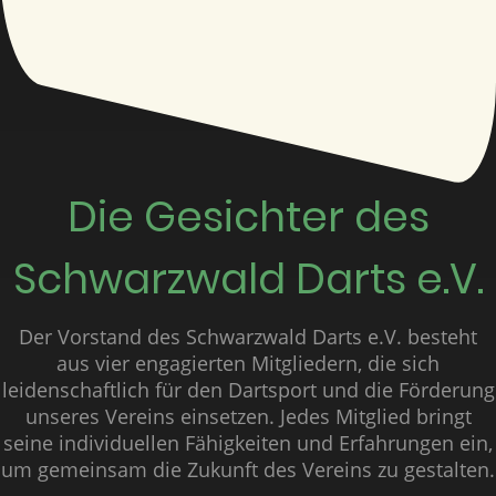
Die Gesichter des
Schwarzwald Darts e.V.
Der Vorstand des Schwarzwald Darts e.V. besteht
aus vier engagierten Mitgliedern, die sich
leidenschaftlich für den Dartsport und die Förderung
unseres Vereins einsetzen. Jedes Mitglied bringt
seine individuellen Fähigkeiten und Erfahrungen ein,
um gemeinsam die Zukunft des Vereins zu gestalten.